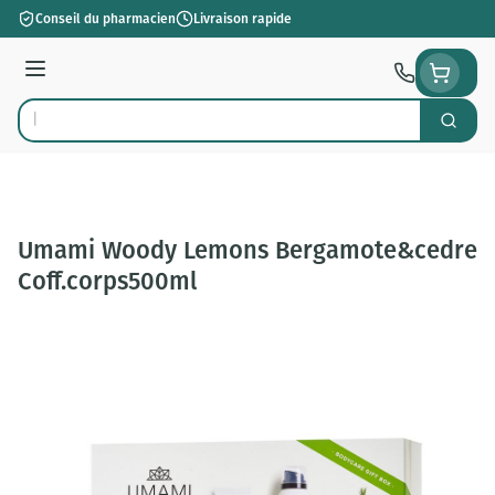
Aller au contenu
Conseil du pharmacien
Livraison rapide
Menu
Cherch
Rechercher
Umami Woody Lemons Bergamote&cedre
Coff.corps500ml