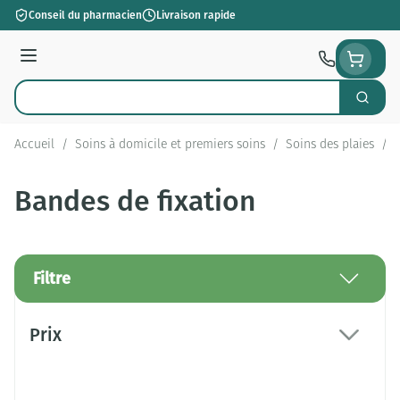
Aller au contenu
Conseil du pharmacien
Livraison rapide
Menu
Cherch
Rechercher
Accueil
/
Soins à domicile et premiers soins
/
Soins des plaies
/
Bandes de fixation
Filtre
Passer à la liste des produits
Prix
filter