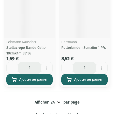
Lohmann Rauscher
Hartmann
Stellacrepe Bande Cello
Putterbinden 8cmx5m 1 P/s
10cmx4m 35156
1,69 €
8,52 €
Quantité
Quantité
Ajouter au panier
Ajouter au panier
Afficher
par page
Pages
Vous lisez actuellement la page