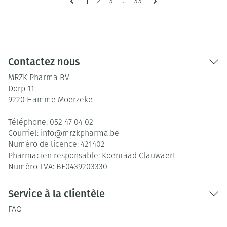
1
Page
Page
Page
2
3
...
33
Contactez nous
MRZK Pharma BV
Dorp 11
9220
Hamme Moerzeke
Téléphone:
052 47 04 02
Courriel:
info@
mrzkpharma.be
Numéro de licence:
421402
Pharmacien responsable:
Koenraad Clauwaert
Numéro TVA:
BE0439203330
Service à la clientèle
FAQ