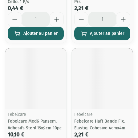
Cello. 1 P/s
P/s
0,44 €
2,21 €
Quantité
Quantité
Ajouter au panier
Ajouter au panier
Febelcare
Febelcare
Febelcare Med6 Pansem.
Febelcare Haft Bande Fix.
Adhesifs Steril.15x9cm 10pc
Elastiq. Cohesive 4cmx4m
10,10 €
2,21 €