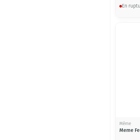
En rupt
Même
Meme Feu