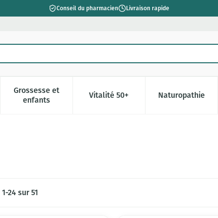
Conseil du pharmacien
Livraison rapide
Grossesse et
Vitalité 50+
Naturopathie
catégorie Beauté, soins et hygiène
e sous-menu pour la catégorie Régime, alimentation & vitamin
Afficher le sous-menu pour la catégorie Grossesse 
Afficher le sous-menu pour la c
Afficher l
enfants
s
1
-
24
sur
51