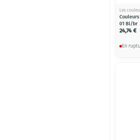
Les couleu
Couleurs
01 Bl/br
24,74 €
En rupt