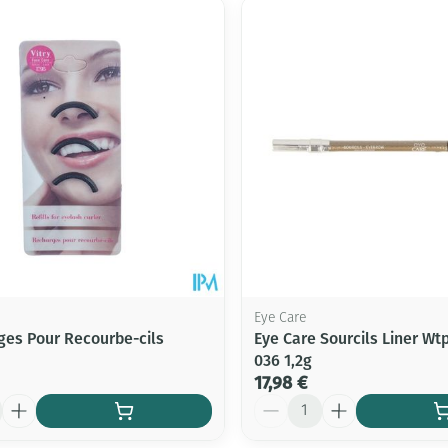
er les valeurs minimales et maximales du prix.
Eye Care
ges Pour Recourbe-cils
Eye Care Sourcils Liner W
036 1,2g
17,98 €
Quantité