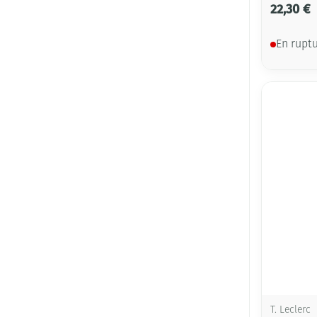
22,30 €
En rupt
T. Leclerc