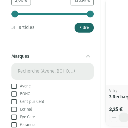
-
Valeur minimale
Valeur maximale
2,00 €
126,99 €
Utilisez les touches fléchées gauche et droite pour ajust
Filtre
51 articles
Marques
filter
Avene
Vitry
BOHO
3 Rechar
Cent pur Cent
2,25 €
Ecrinal
Quantité
Eye Care
Garancia