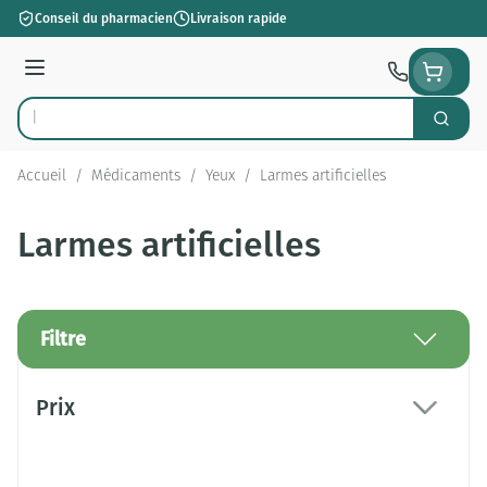
Aller au contenu
Conseil du pharmacien
Livraison rapide
Menu
Cherch
Rechercher
Accueil
/
Médicaments
/
Yeux
/
Larmes artificielles
Larmes artificielles
Filtre
Passer à la liste des produits
Prix
filter