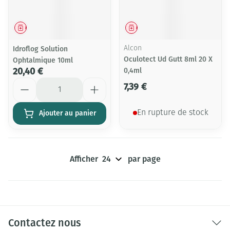
Médicament
Médicament
Idroflog Solution
Alcon
Oculotect Ud Gutt 8ml 20 X
Ophtalmique 10ml
20,40 €
0,4ml
Quantité
7,39 €
Ajouter au panier
En rupture de stock
Afficher
par page
Contactez nous