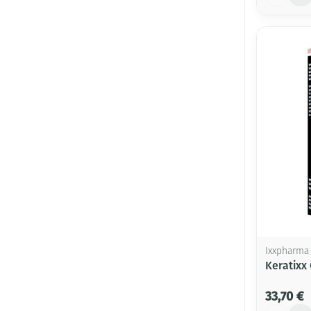
Ixxpharma
Keratixx
33,70 €
Quantité