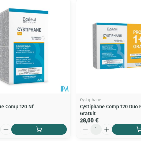
er les valeurs minimales et maximales du prix.
e
Cystiphane
ne Comp 120 Nf
Cystiphane Comp 120 Duo P
Gratuit
28,00 €
Quantité