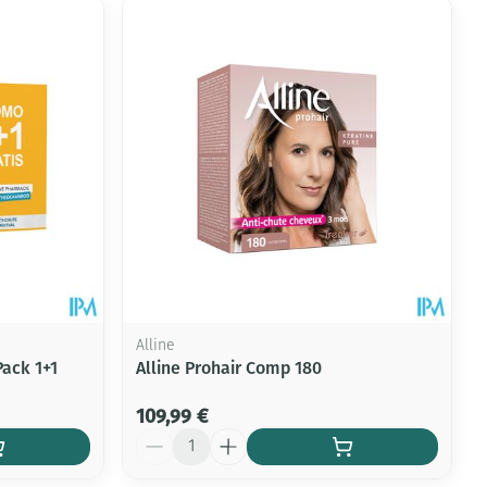
Alline
ack 1+1
Alline Prohair Comp 180
109,99 €
Quantité