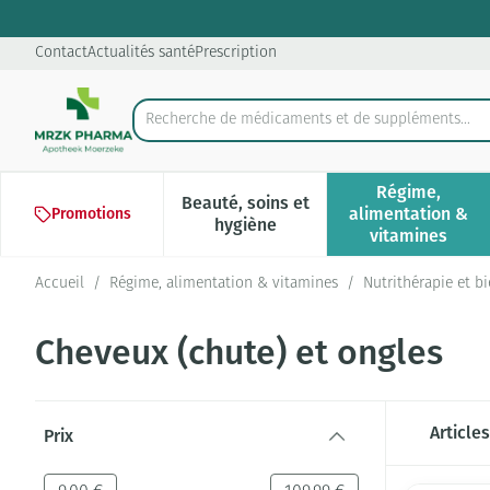
Aller au contenu
Diapositive 2 de 2
Contact
Actualités santé
Prescription
Recherche de médicaments et de
Rechercher
Régime,
Beauté, soins et
alimentation &
Promotions
Afficher le sous-menu pour la 
Afficher l
hygiène
vitamines
Accueil
/
Régime, alimentation & vitamines
/
Nutrithérapie et b
Cheveux (chute) et ongles
Passer à la liste des produits
Article
Prix
filter