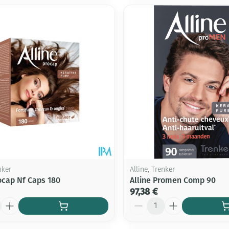
nker
Alline, Trenker
rocap Nf Caps 180
Alline Promen Comp 90
97,38 €
Quantité