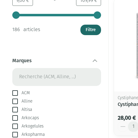
-
Valeur minimale
Valeur maximale
9,00 €
109,99 €
Utilisez les touches fléchées gauche et droite pour ajust
Filtre
186 articles
Marques
filter
ACM
Cystiphan
Alline
Cystipha
Altisa
28,00 €
Arkocaps
Quantité
Arkogelules
Arkopharma