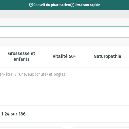
Conseil du pharmacien
Livraison rapide
Grossesse et
Vitalité 50+
Naturopathie
catégorie Beauté, soins et hygiène
e sous-menu pour la catégorie Régime, alimentation & vitamin
Afficher le sous-menu pour la catégorie Grossesse 
Afficher le sous-menu pour la c
Afficher l
enfants
ien-être
/
Cheveux (chute) et ongles
s
1
-
24
sur
186