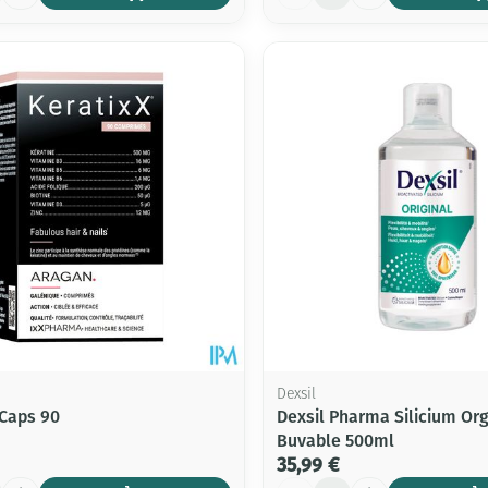
Dexsil
 Caps 90
Dexsil Pharma Silicium Or
Buvable 500ml
35,99 €
Quantité