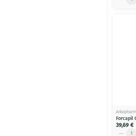
Arkophar
Forcapil
39,69 €
Quantité