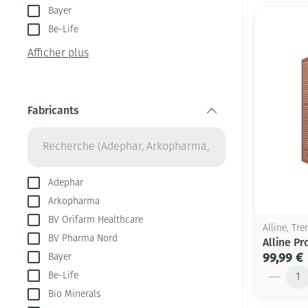
Bayer
Be-Life
Afficher plus
Fabricants
filter
Adephar
Arkopharma
BV Orifarm Healthcare
Alline, Tre
BV Pharma Nord
Alline P
99,99 €
Bayer
Quantité
Be-Life
Bio Minerals