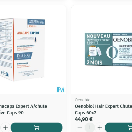
Oenobiol
nacaps Expert A/chute
Oenobiol Hair Expert Chut
ive Caps 90
Caps 60x2
44,90 €
Quantité