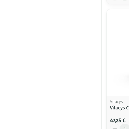
Vitacys
Vitacys 
47,25 €
Quantité