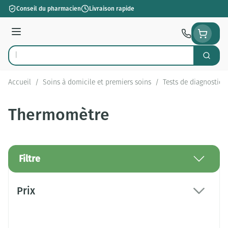
Aller au contenu
Conseil du pharmacien
Livraison rapide
Menu
Cherch
Rechercher
Accueil
/
Soins à domicile et premiers soins
/
Tests de diagnostic
Thermomètre
Filtre
Passer à la liste des produits
Prix
filter