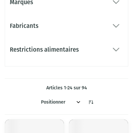
Marques
filter
Fabricants
filter
Restrictions alimentaires
filter
Articles
1
-
24
sur
94
Trier par: