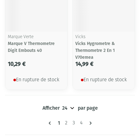
Marque Verte
Vicks
Marque V Thermometre
Vicks Hygrometre &
Digit Embouts 40
Thermometre 2 En 1
V70emea
10,29 €
14,99 €
En rupture de stock
En rupture de stock
Afficher
par page
Pages
Vous lisez actuellement la page
1
Page
Page
Page
2
3
4