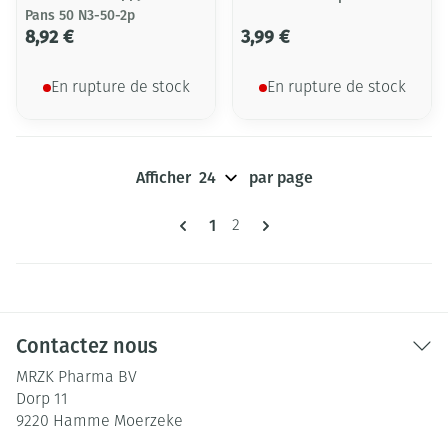
Pans 50 N3-50-2p
8,92 €
3,99 €
En rupture de stock
En rupture de stock
Afficher
par page
Pages
Vous lisez actuellement la page
1
Page
2
Contactez nous
MRZK Pharma BV
Dorp 11
9220
Hamme Moerzeke