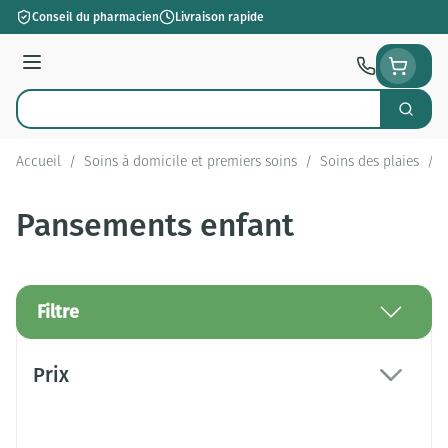
Aller au contenu
Conseil du pharmacien
Livraison rapide
Menu
Cherch
Rechercher
Accueil
/
Soins à domicile et premiers soins
/
Soins des plaies
/
Pansements enfant
Filtre
Passer à la liste des produits
Prix
filter