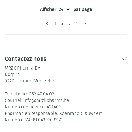
Afficher
par page
Pages
Vous lisez actuellement la page
1
Page
Page
Page
2
3
4
Contactez nous
MRZK Pharma BV
Dorp 11
9220
Hamme Moerzeke
Téléphone:
052 47 04 02
Courriel:
info@
mrzkpharma.be
Numéro de licence:
421402
Pharmacien responsable:
Koenraad Clauwaert
Numéro TVA:
BE0439203330