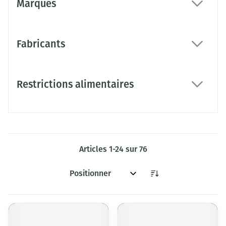
Marques
filter
Fabricants
filter
Restrictions alimentaires
filter
Articles
1
-
24
sur
76
Trier par: