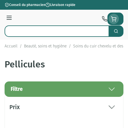
Aller au contenu
Conseil du pharmacien
Livraison rapide
Menu
Cherch
Rechercher
Accueil
/
Beauté, soins et hygiène
/
Soins du cuir chevelu et des c
Pellicules
Filtre
Passer à la liste des produits
Prix
filter