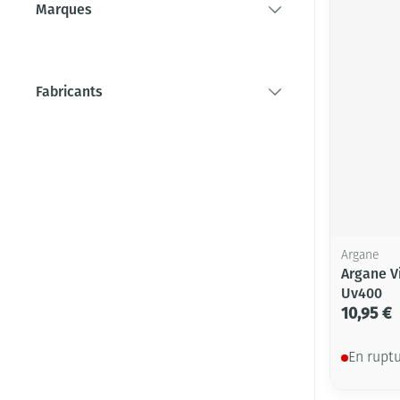
Marques
filter
Fabricants
filter
Argane
Argane Vi
Uv400
10,95 €
En rupt