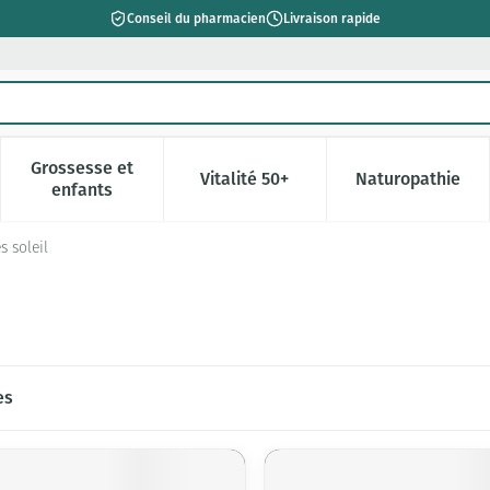
Conseil du pharmacien
Livraison rapide
Grossesse et
Vitalité 50+
Naturopathie
catégorie Beauté, soins et hygiène
e sous-menu pour la catégorie Régime, alimentation & vitamin
Afficher le sous-menu pour la catégorie Grossesse 
Afficher le sous-menu pour la c
Afficher l
enfants
s soleil
es