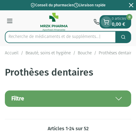
Diapositive 2 de 2
Aller au contenu
Conseil du pharmacien
Livraison rapide
0
0 articles
0,00 €
Menu
Recherche de médicaments et
Cherch
Rechercher
Accueil
/
Beauté, soins et hygiène
/
Bouche
/
Prothèses dentaires
Prothèses dentaires
Filtre
Articles
1
-
24
sur
52