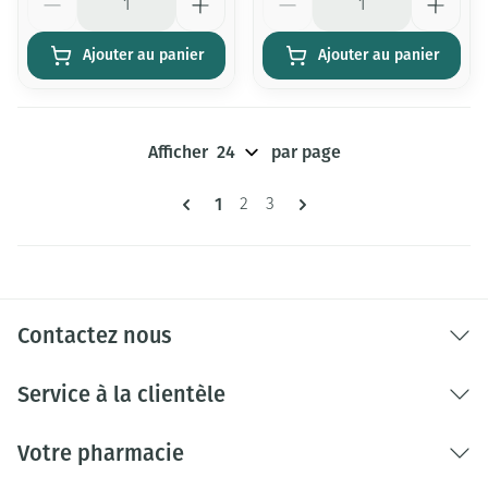
Ajouter au panier
Ajouter au panier
Afficher
par page
Pages
Vous lisez actuellement la page
1
Page
Page
2
3
Contactez nous
Service à la clientèle
Votre pharmacie