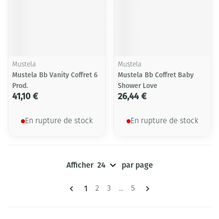
Mustela
Mustela
Mustela Bb Vanity Coffret 6
Mustela Bb Coffret Baby
Prod.
Shower Love
41,10 €
26,44 €
En rupture de stock
En rupture de stock
Afficher
par page
Pages
Vous lisez actuellement la page
1
Page
Page
Page
2
3
...
5