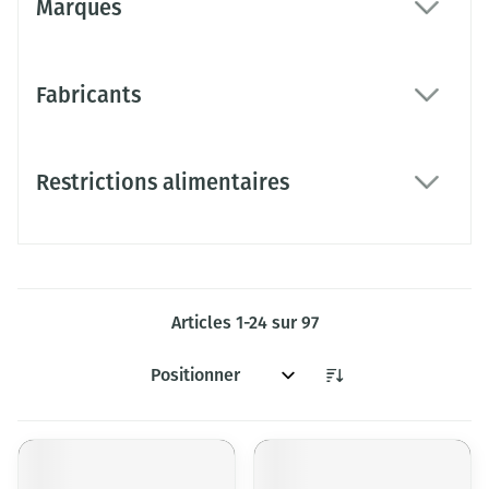
Marques
filter
Fabricants
filter
Restrictions alimentaires
filter
Articles
1
-
24
sur
97
Trier par: