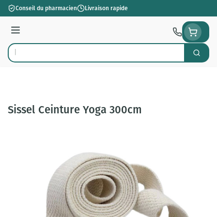
Aller au contenu
Conseil du pharmacien
Livraison rapide
Menu
Cherch
Rechercher
Sissel Ceinture Yoga 300cm