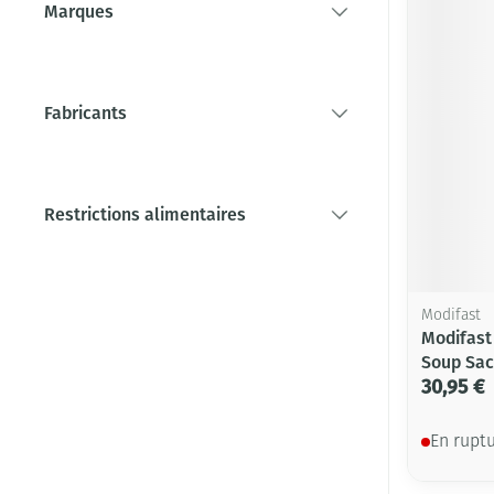
Marques
filter
Fabricants
filter
Restrictions alimentaires
filter
Modifast
Modifast
Soup Sac
30,95 €
En rupt