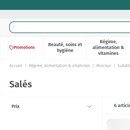
Aller au contenu
Rechercher
Régime,
Beauté, soins et
alimentation &
Promotions
Afficher le sous-menu pour la 
Afficher l
hygiène
vitamines
Accueil
/
Régime, alimentation & vitamines
/
Minceur
/
Substi
Salés
Passer à la liste des produits
6
articl
Prix
filter