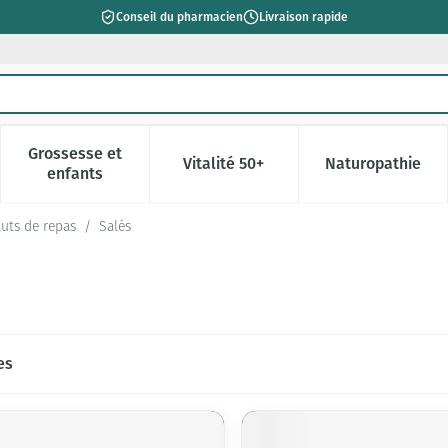
Conseil du pharmacien
Livraison rapide
Grossesse et
Vitalité 50+
Naturopathie
catégorie Beauté, soins et hygiène
e sous-menu pour la catégorie Régime, alimentation & vitamin
Afficher le sous-menu pour la catégorie Grossesse 
Afficher le sous-menu pour la c
Afficher l
enfants
tuts de repas
/
Salés
es