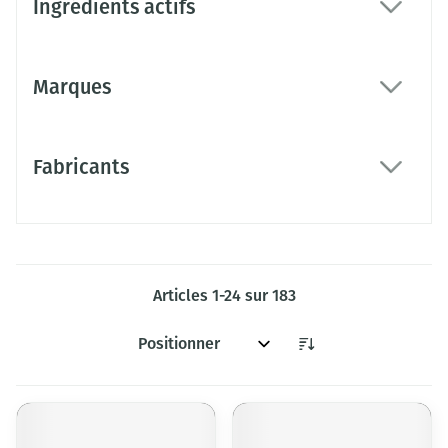
Ingrédients actifs
filter
Marques
filter
Fabricants
filter
Articles
1
-
24
sur
183
Trier par: