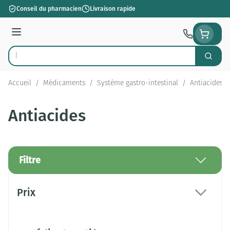
Aller au contenu
Conseil du pharmacien
Livraison rapide
Menu
Cherch
Rechercher
Accueil
/
Médicaments
/
Système gastro-intestinal
/
Antiacides
Antiacides
Filtre
Passer à la liste des produits
Prix
filter