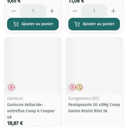
9,65 €
11,08 €
Quantité
Quantité
Ajouter au panier
Ajouter au panier
Médicament
Médicament
Sur prescription
Gaviscon
Eurogenerics (EG)
Gaviscon Antiacide-
Pantoprazole EG 40Mg Comp
antireflux Comp A Croquer
Gastro Resist Blist 56
48
18,87 €