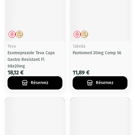
Médicament
Sur prescription
Médicament
Sur prescription
Teva
Takeda
Esomeprazole Teva Caps
Pantomed 20mg Comp 56
Gastro Resistant Fl
98x20mg
18,12 €
11,89 €
Réservez
Réservez