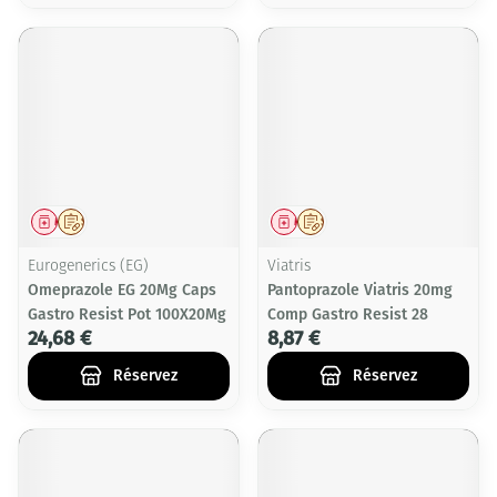
Médicament
Sur prescription
Médicament
Sur prescription
Eurogenerics (EG)
Viatris
Omeprazole EG 20Mg Caps
Pantoprazole Viatris 20mg
Gastro Resist Pot 100X20Mg
Comp Gastro Resist 28
24,68 €
8,87 €
Réservez
Réservez