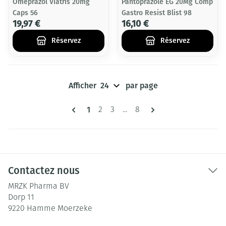
Omeprazol Viatris 20mg
Pantoprazole EG 20Mg Comp
Caps 56
Gastro Resist Blist 98
19,97 €
16,10 €
Réservez
Réservez
Afficher
par page
Pages
Vous lisez actuellement la page
1
Page
Page
Page
2
3
...
8
Contactez nous
MRZK Pharma BV
Dorp 11
9220
Hamme Moerzeke