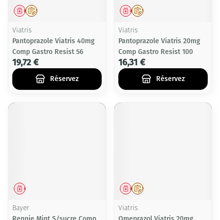
Médicament
Sur prescription
Médicament
Sur prescription
Viatris
Viatris
Pantoprazole Viatris 40mg
Pantoprazole Viatris 20mg
Comp Gastro Resist 56
Comp Gastro Resist 100
19,72 €
16,31 €
Réservez
Réservez
Médicament
Médicament
Sur prescription
Bayer
Viatris
Rennie Mint S/sucre Comp
Omeprazol Viatris 20mg