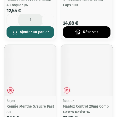
A Croquer 96
Caps 100
12,55 €
Quantité
24,68 €
Ajouter au panier
Réservez
Médicament
Médicament
Bayer
Maalox
Rennie Menthe S/sucre Past
Maalox Control 20mg Comp
60
Gastro Resist 14