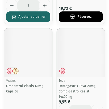
Quantité
19,72 €
Ajouter au panier
Réservez
Médicament
Sur prescription
Médicament
Viatris
Teva
Omeprazol Viatris 40mg
Pantogastrix Teva 20mg
Caps 56
Comp Gastro Resist
14x20mg
9,95 €
Quantité