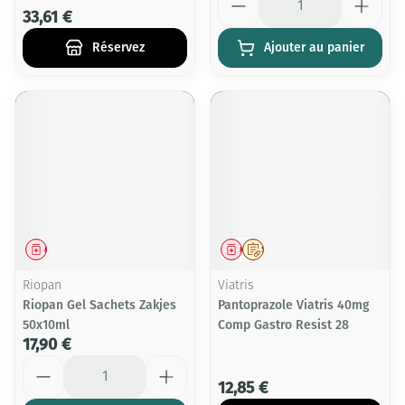
33,61 €
Réservez
Ajouter au panier
Médicament
Médicament
Sur prescription
Riopan
Viatris
Riopan Gel Sachets Zakjes
Pantoprazole Viatris 40mg
50x10ml
Comp Gastro Resist 28
17,90 €
Quantité
12,85 €