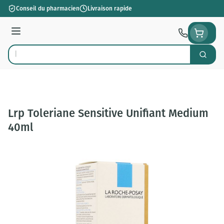
Aller au contenu
Conseil du pharmacien
Livraison rapide
Menu
Cherch
Rechercher
Lrp Toleriane Sensitive Unifiant Medium
40ml