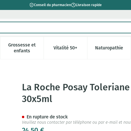
Conseil du pharmacien
Livraison rapide
Grossesse et
Vitalité 50+
Naturopathie
catégorie Beauté, soins et hygiène
e sous-menu pour la catégorie Régime, alimentation & vitamin
Afficher le sous-menu pour la catégorie Grossesse 
Afficher le sous-menu pour la c
Afficher l
enfants
ltra Demaq Monodoses 30x5ml
La Roche Posay Tolerian
30x5ml
En rupture de stock
Veuillez nous contacter par téléphone ou par e-mail et nou
24,50 €