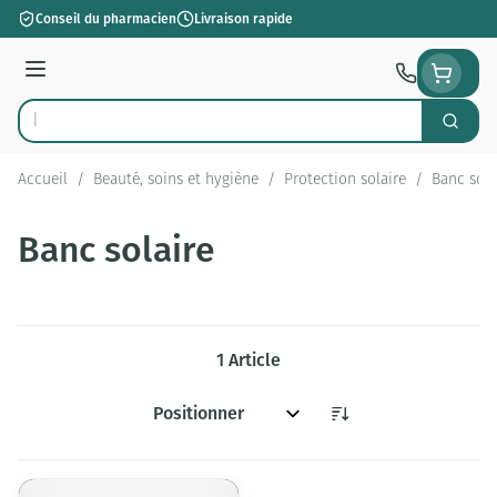
Aller au contenu
Conseil du pharmacien
Livraison rapide
Menu
Cherch
Rechercher
Accueil
/
Beauté, soins et hygiène
/
Protection solaire
/
Banc sola
Banc solaire
1
Article
Trier par: