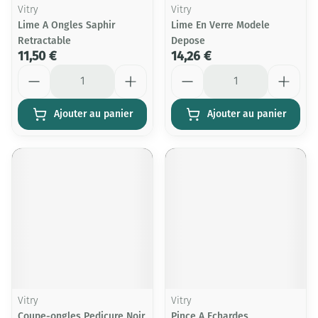
Vitry
Vitry
Lime A Ongles Saphir
Lime En Verre Modele
Retractable
Depose
11,50 €
14,26 €
Quantité
Quantité
Ajouter au panier
Ajouter au panier
Vitry
Vitry
Coupe-ongles Pedicure Noir
Pince A Echardes