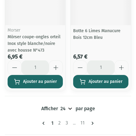
Morser
Botte 6 Limes Manucure
Mörser coupe-ongles orteil
Bois 12cm Bleu
Inox style blanche/noire
avec housse N°473
6,95 €
6,57 €
Quantité
Quantité
Ajouter au panier
Ajouter au panier
Afficher
par page
Pages
Vous lisez actuellement la page
1
Page
Page
Page
2
3
...
11