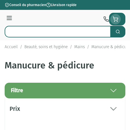
Aller au contenu
Conseil du pharmacien
Livraison rapide
Menu
Cherch
Rechercher
Accueil
/
Beauté, soins et hygiène
/
Mains
/
Manucure & pédicure
Manucure & pédicure
Filtre
Passer à la liste des produits
Prix
filter