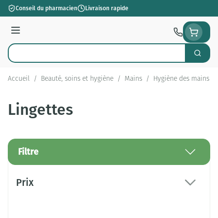
Aller au contenu
Conseil du pharmacien
Livraison rapide
Menu
Cherch
Rechercher
Accueil
/
Beauté, soins et hygiène
/
Mains
/
Hygiène des mains
/
Lingettes
Filtre
Passer à la liste des produits
Prix
filter