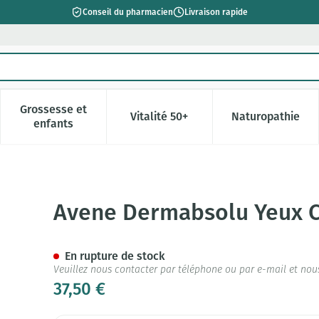
Conseil du pharmacien
Livraison rapide
Grossesse et
Vitalité 50+
Naturopathie
catégorie Beauté, soins et hygiène
e sous-menu pour la catégorie Régime, alimentation & vitamin
Afficher le sous-menu pour la catégorie Grossesse 
Afficher le sous-menu pour la c
Afficher l
enfants
me 15ml
Avene Dermabsolu Yeux 
En rupture de stock
Veuillez nous contacter par téléphone ou par e-mail et nou
37,50 €