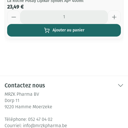
La Roche Posay Lipikar Syndet Ap+ 400ml
23,49 €
Quantité
Ajouter au panier
Contactez nous
MRZK Pharma BV
Dorp 11
9220
Hamme Moerzeke
Téléphone:
052 47 04 02
Courriel:
info@
mrzkpharma.be