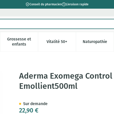
Conseil du pharmacien
Livraison rapide
Grossesse et
Vitalité 50+
Naturopathie
catégorie Beauté, soins et hygiène
e sous-menu pour la catégorie Régime, alimentation & vitamin
Afficher le sous-menu pour la catégorie Grossesse 
Afficher le sous-menu pour la c
Afficher l
enfants
l Moussant Emollient500ml
Aderma Exomega Control
Emollient500ml
Sur demande
22,90 €