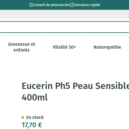
Conseil du pharmacien
Livraison rapide
Grossesse et
Vitalité 50+
Naturopathie
catégorie Beauté, soins et hygiène
e sous-menu pour la catégorie Régime, alimentation & vitamin
Afficher le sous-menu pour la catégorie Grossesse 
Afficher le sous-menu pour la c
Afficher l
enfants
Savon Liquid+pompe 400ml
Eucerin Ph5 Peau Sensib
400ml
En stock
17,70 €