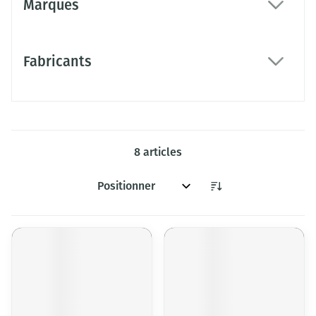
Marques
filter
Fabricants
filter
8
articles
Trier par: