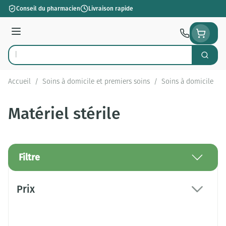
Aller au contenu
Conseil du pharmacien
Livraison rapide
Menu
Cherch
Rechercher
Accueil
/
Soins à domicile et premiers soins
/
Soins à domicile
/
Matériel stérile
Filtre
Passer à la liste des produits
Prix
filter