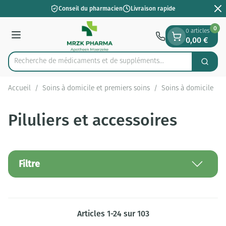
Diapositive 2 de 2
Aller au contenu
Conseil du pharmacien
Livraison rapide
0
0 articles
0,00 €
Menu
Recherche de médicaments et de s
Cherch
Rechercher
Accueil
/
Soins à domicile et premiers soins
/
Soins à domicile
/
Piluliers et accessoires
Filtre
Articles
1
-
24
sur
103