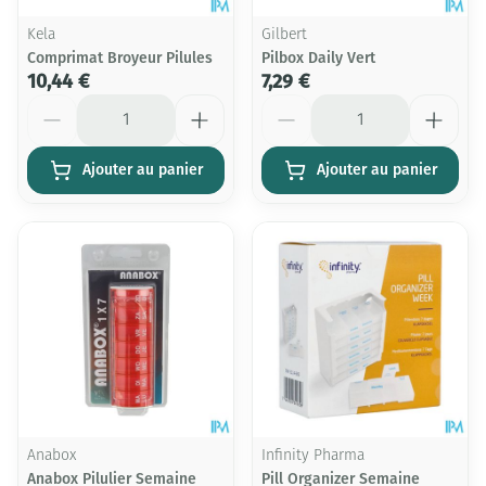
Kela
Gilbert
Comprimat Broyeur Pilules
Pilbox Daily Vert
10,44 €
7,29 €
Quantité
Quantité
Ajouter au panier
Ajouter au panier
Anabox
Infinity Pharma
Anabox Pilulier Semaine
Pill Organizer Semaine