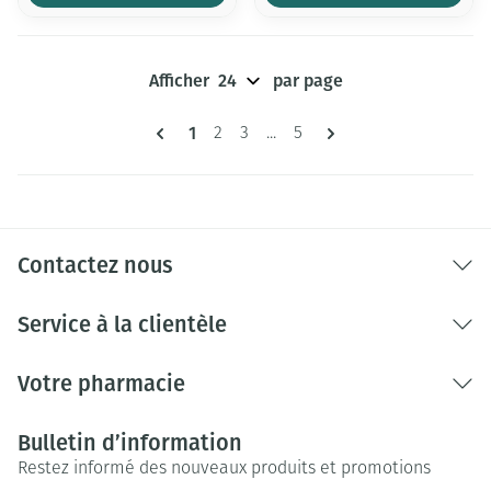
Afficher
par page
Pages
Vous lisez actuellement la page
1
Page
Page
Page
2
3
...
5
Contactez nous
Service à la clientèle
Votre pharmacie
Bulletin d’information
Restez informé des nouveaux produits et promotions