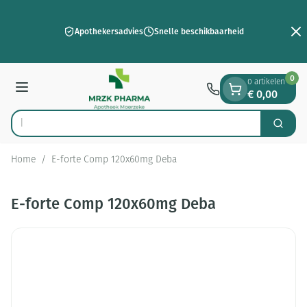
Dia 2 van 2
Ga naar de inhoud
Apothekersadvies
Snelle beschikbaarheid
0
0 artikelen
€ 0,00
Menu
Op
Zoek
Product, merk, categorie...
Home
/
E-forte Comp 120x60mg Deba
E-forte Comp 120x60mg Deba