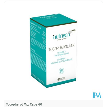
Lengte
89 mm
Diepte
73 mm
Hoeveelheid
120
Verpakking
Dieetbeperkingen
Vegan, Vegetarisch
Kamertemperatuur (15°C -
Behoud
25°C)
Tocopherol Mix Caps 60