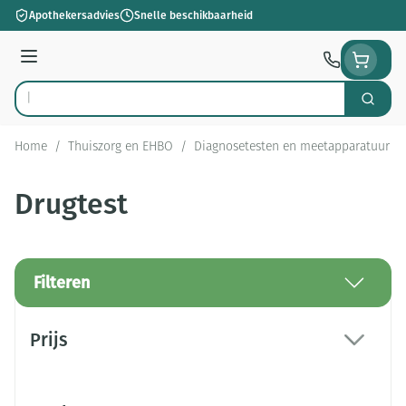
Ga naar de inhoud
Apothekersadvies
Snelle beschikbaarheid
Menu
Zoek
Product, merk, categorie...
Home
/
Thuiszorg en EHBO
/
Diagnosetesten en meetapparatuur
/
Drugtest
Filteren
Doorgaan naar productlijst
Prijs
filter