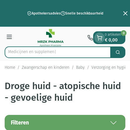
Dia 2 van 2
Ga naar de inhoud
Apothekersadvies
Snelle beschikbaarheid
0
0 artikelen
€ 0,00
Menu
Medic
Zoek
Product, merk, categorie...
Home
/
Zwangerschap en kinderen
/
Baby
/
Verzorging en hygiën
Droge huid - atopische huid
- gevoelige huid
Filteren