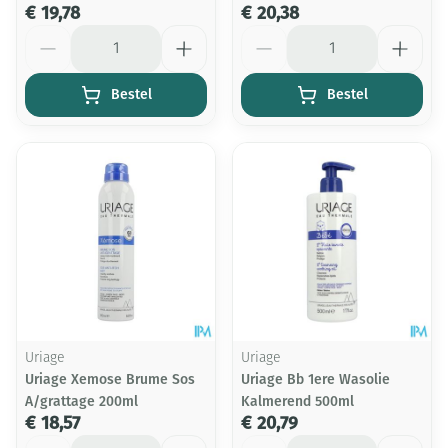
€ 19,78
€ 20,38
Aantal
Aantal
Bestel
Bestel
Uriage
Uriage
Uriage Xemose Brume Sos
Uriage Bb 1ere Wasolie
A/grattage 200ml
Kalmerend 500ml
€ 18,57
€ 20,79
Aantal
Aantal