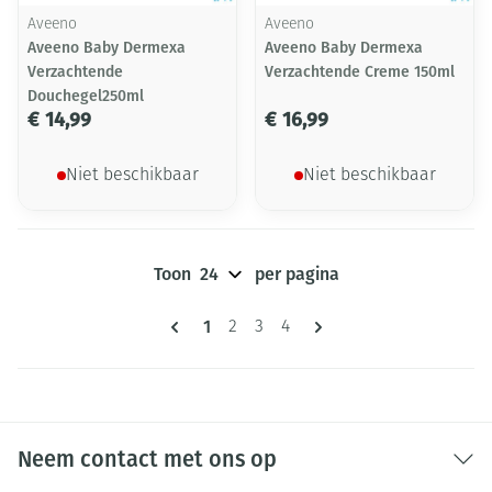
Aveeno
Aveeno
Aveeno Baby Dermexa
Aveeno Baby Dermexa
Verzachtende
Verzachtende Creme 150ml
Douchegel250ml
€ 14,99
€ 16,99
Niet beschikbaar
Niet beschikbaar
Toon
per pagina
Pagina's
U lees momenteel pagina
1
Pagina
Pagina
Pagina
2
3
4
Neem contact met ons op