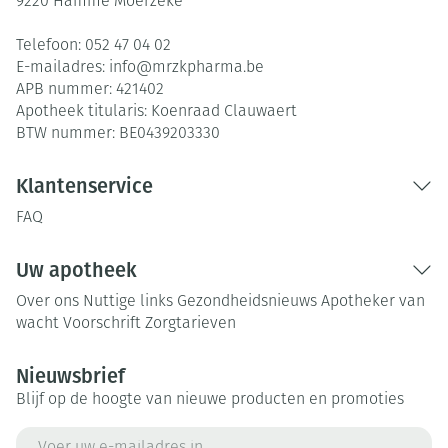
9220
Hamme Moerzeke
Telefoon:
052 47 04 02
E-mailadres:
info@
mrzkpharma.be
APB nummer:
421402
Apotheek titularis:
Koenraad Clauwaert
BTW nummer:
BE0439203330
Klantenservice
FAQ
Uw apotheek
Over ons
Nuttige links
Gezondheidsnieuws
Apotheker van
wacht
Voorschrift
Zorgtarieven
Nieuwsbrief
Blijf op de hoogte van nieuwe producten en promoties
E-mail adres