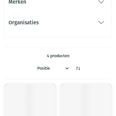
Merken
filter
Organisaties
filter
4
producten
Sorteer op: