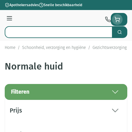
Ga naar de inhoud
Apothekersadvies
Snelle beschikbaarheid
Menu
Zoek
Product, merk, categorie...
Home
/
Schoonheid, verzorging en hygiëne
/
Gezichtsverzorging
/
Normale huid
Filteren
Doorgaan naar productlijst
Prijs
filter