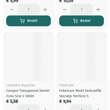
€ 5,99
€ 10,05
Aantal
Aantal
Bestel
Bestel
Lohmann Rauscher
Febelcare
Curapor Transparant Steriel
Febelcare Med3 Verb.zelfkl
7cmx 5cm 5 13099
Ster.wtp 10x15cm 5
€ 5,58
€ 9,94
Aantal
Aantal