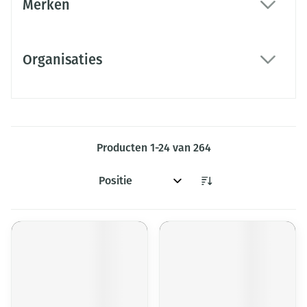
Merken
filter
Organisaties
filter
Producten
1
-
24
van
264
Sorteer op: