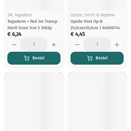
3M, Tegaderm
Opsite, Smith & Nephew
Tegaderm + Pad 3m Transp
Opsite Post Op N
Steril 5cmx 7cm 5 3582p
25,0cmx10,0cm 1 66000714
€ 6,24
€ 4,45
Aantal
Aantal
Bestel
Bestel