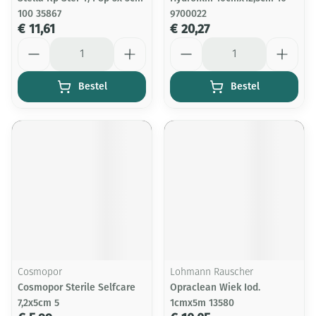
100 35867
9700022
€ 11,61
€ 20,27
Aantal
Aantal
Bestel
Bestel
Cosmopor
Lohmann Rauscher
Cosmopor Sterile Selfcare
Opraclean Wiek Iod.
7,2x5cm 5
1cmx5m 13580