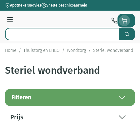
Ga naar de inhoud
Apothekersadvies
Snelle beschikbaarheid
Menu
Zoek
Product, merk, categorie...
Home
/
Thuiszorg en EHBO
/
Wondzorg
/
Steriel wondverband
Steriel wondverband
Filteren
Doorgaan naar productlijst
Prijs
filter