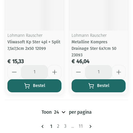
Lohmann Rauscher
Lohmann Rauscher
Vliwasoft Kp Ster 4pl + Split
Metalline Kompres
7,5x7,5cm 2x50 12099
Drainage Ster 6x7cm 50
23093
€ 15,33
€ 46,04
Aantal
Aantal
Bestel
Bestel
Toon
per pagina
Pagina's
U lees momenteel pagina
1
Pagina
Pagina
Pagina
2
3
...
11