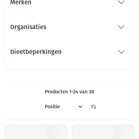
Merken
filter
Organisaties
filter
Dieetbeperkingen
filter
Producten
1
-
24
van
38
Sorteer op: