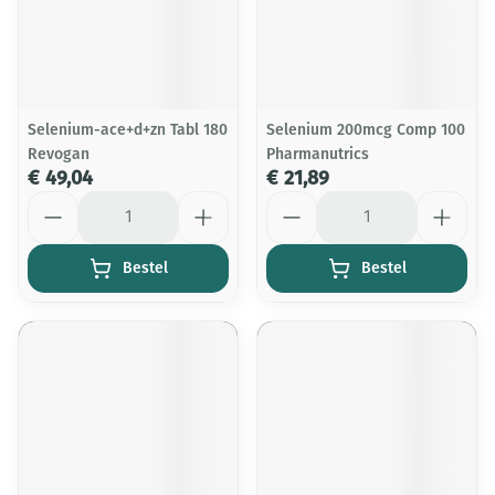
Selenium-ace+d+zn Tabl 180
Selenium 200mcg Comp 100
Revogan
Pharmanutrics
€ 49,04
€ 21,89
Aantal
Aantal
Bestel
Bestel