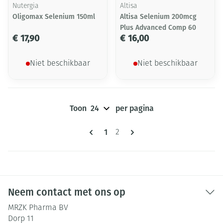
Nutergia
Altisa
Oligomax Selenium 150ml
Altisa Selenium 200mcg
Plus Advanced Comp 60
€ 17,90
€ 16,00
Niet beschikbaar
Niet beschikbaar
Toon
per pagina
Pagina's
U lees momenteel pagina
1
Pagina
2
Neem contact met ons op
MRZK Pharma BV
Dorp 11