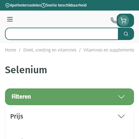
Ga naar de inhoud
Apothekersadvies
Snelle beschikbaarheid
Menu
Zoek
Product, merk, categorie...
Home
/
Dieet, voeding en vitamines
/
Vitamines en supplementen
Selenium
Filteren
Doorgaan naar productlijst
Prijs
filter