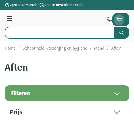
Ga naar de inhoud
Apothekersadvies
Snelle beschikbaarheid
Menu
Zoek
Product, merk, categorie...
Home
/
Schoonheid, verzorging en hygiëne
/
Mond
/
Aften
Aften
Filteren
Doorgaan naar productlijst
Prijs
filter