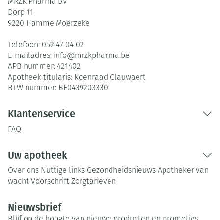
MRZK Pharma BV
Dorp 11
9220
Hamme Moerzeke
Telefoon:
052 47 04 02
E-mailadres:
info@
mrzkpharma.be
APB nummer:
421402
Apotheek titularis:
Koenraad Clauwaert
BTW nummer:
BE0439203330
Klantenservice
FAQ
Uw apotheek
Over ons
Nuttige links
Gezondheidsnieuws
Apotheker van
wacht
Voorschrift
Zorgtarieven
Nieuwsbrief
Blijf op de hoogte van nieuwe producten en promoties