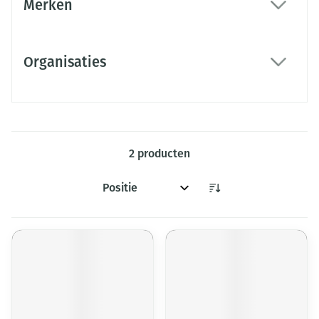
Merken
filter
Organisaties
filter
2
producten
Sorteer op: