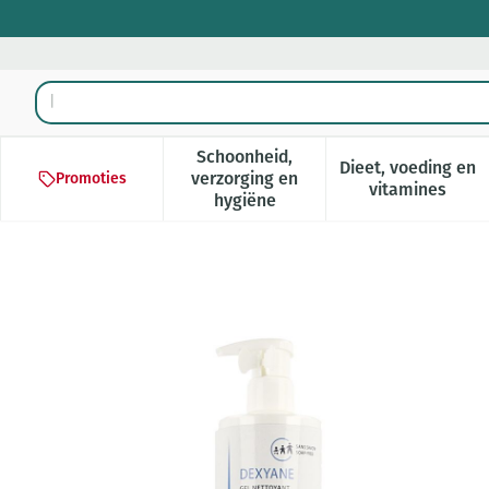
Ga naar de inhoud
Product, merk, categorie...
Schoonheid,
Dieet, voeding en
verzorging en
Promoties
Toon submenu voor Schoonheid,
Toon subm
vitamines
hygiëne
Ducray Dexyane Reinigende 