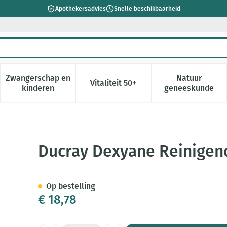
Apothekersadvies
Snelle beschikbaarheid
Zwangerschap en
Natuur
Vitaliteit 50+
 verzorging en hygiëne categorie
enu voor Dieet, voeding en vitamines categorie
Toon submenu voor Zwangerschap en kinderen cate
Toon submenu voor Vitaliteit 5
Toon subm
kinderen
geneeskunde
Gel Overvet 400ml
Ducray Dexyane Reinigen
Op bestelling
€ 18,78