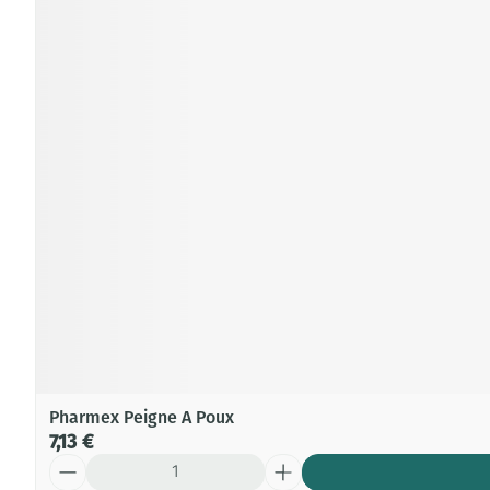
Pharmex Peigne A Poux
7,13 €
Quantité