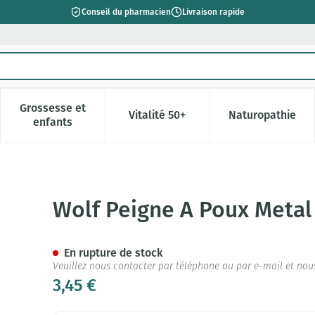
Conseil du pharmacien
Livraison rapide
Grossesse et
Vitalité 50+
Naturopathie
catégorie Beauté, soins et hygiène
e sous-menu pour la catégorie Régime, alimentation & vitamin
Afficher le sous-menu pour la catégorie Grossesse 
Afficher le sous-menu pour la c
Afficher l
enfants
nt Courte
Wolf Peigne A Poux Metal
En rupture de stock
Veuillez nous contacter par téléphone ou par e-mail et nou
3,45 €