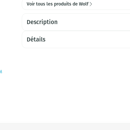
Voir tous les produits de Wolf
Description
Détails
tion en carrousel
 à l'aide de la touche de tabulation. Vous pouvez sauter le car