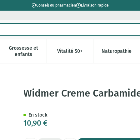
Conseil du pharmacien
Livraison rapide
Grossesse et
Vitalité 50+
Naturopathie
catégorie Beauté, soins et hygiène
e sous-menu pour la catégorie Régime, alimentation & vitamin
Afficher le sous-menu pour la catégorie Grossesse 
Afficher le sous-menu pour la c
Afficher l
enfants
parf 50ml
Widmer Creme Carbamide
En stock
10,90 €