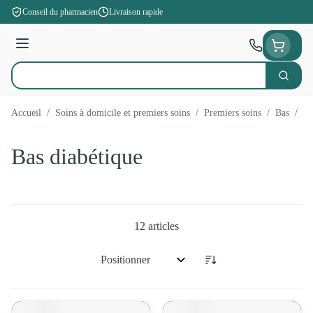
Aller au contenu
Conseil du pharmacien
Livraison rapide
Menu
Cherche
Rechercher
Accueil
/
Soins à domicile et premiers soins
/
Premiers soins
/
Bas
/
Ba
Bas diabétique
12
articles
Trier par: