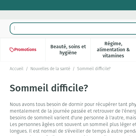
Aller au contenu
Rechercher
Régime,
Beauté, soins et
alimentation &
Promotions
Afficher le sous-menu pour la 
Afficher l
hygiène
vitamines
Accueil
/
Nouvelles de la santé
/
Sommeil difficile?
Sommeil difficile?
Nous avons tous besoin de dormir pour récupérer tant p
mentalement de la journée passée et retrouver de l'énerg
besoins de sommeil varient d'une personne à l'autre, mais
Les personnes âgées ont souvent un sommeil plus léger et
longues. Il est normal de s'éveiller de temps à autre pend