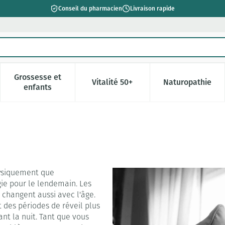
Conseil du pharmacien
Livraison rapide
Grossesse et
Vitalité 50+
Naturopathie
catégorie Beauté, soins et hygiène
e sous-menu pour la catégorie Régime, alimentation & vitamin
Afficher le sous-menu pour la catégorie Grossesse 
Afficher le sous-menu pour la c
Afficher l
enfants
hysiquement que
ie pour le lendemain. Les
 changent aussi avec l'âge.
 des périodes de réveil plus
ant la nuit. Tant que vous