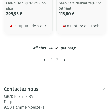
Cbd-huile 10% 120ml Cbd-
Gano Care Neutral 20% Cbd
phar
Oil 15ml
395,95 €
115,00 €
En rupture de stock
En rupture de stock
Afficher
par page
Pages
Vous lisez actuellement la page
1
Page
2
Contactez nous
MRZK Pharma BV
Dorp 11
9220
Hamme Moerzeke