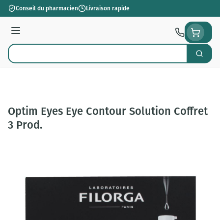
Aller au contenu
Conseil du pharmacien
Livraison rapide
Menu
Cherch
Rechercher
Optim Eyes Eye Contour Solution Coffret
3 Prod.