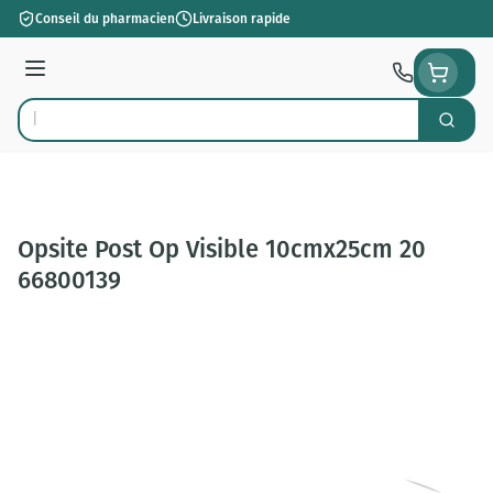
Aller au contenu
Conseil du pharmacien
Livraison rapide
Menu
Cherch
Rechercher
Opsite Post Op Visible 10cmx25cm 20
66800139