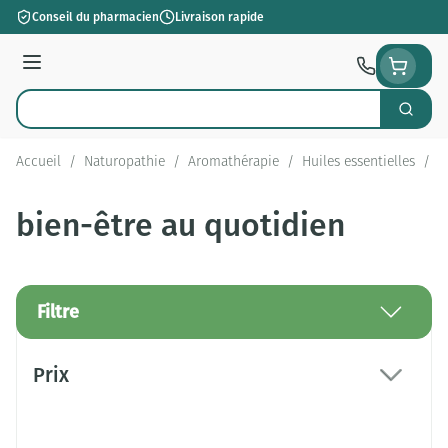
Aller au contenu
Conseil du pharmacien
Livraison rapide
Menu
Cherch
Rechercher
Accueil
/
Naturopathie
/
Aromathérapie
/
Huiles essentielles
/
b
bien-être au quotidien
Filtre
Passer à la liste des produits
Prix
filter