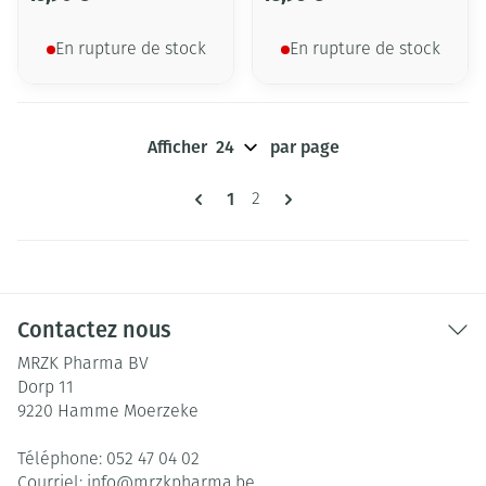
En rupture de stock
En rupture de stock
Afficher
par page
Pages
Vous lisez actuellement la page
1
Page
2
Contactez nous
MRZK Pharma BV
Dorp 11
9220
Hamme Moerzeke
Téléphone:
052 47 04 02
Courriel:
info@
mrzkpharma.be