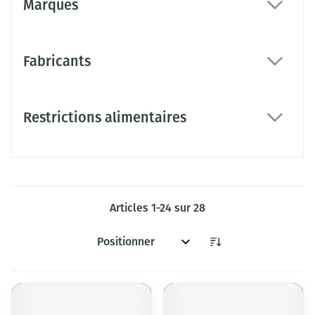
Marques
filter
Fabricants
filter
Restrictions alimentaires
filter
Articles
1
-
24
sur
28
Trier par: