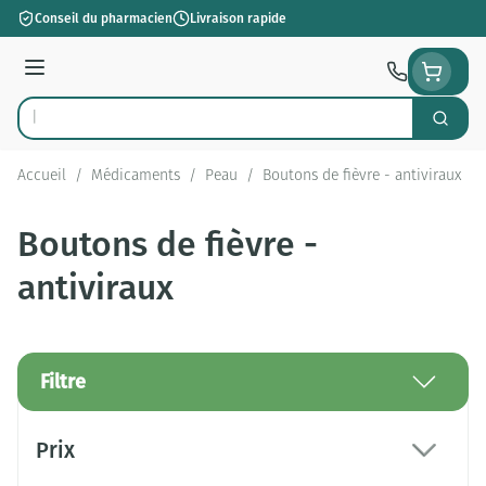
Aller au contenu
Conseil du pharmacien
Livraison rapide
Menu
Cherch
Rechercher
Accueil
/
Médicaments
/
Peau
/
Boutons de fièvre - antiviraux
Boutons de fièvre -
antiviraux
Filtre
Passer à la liste des produits
Prix
filter