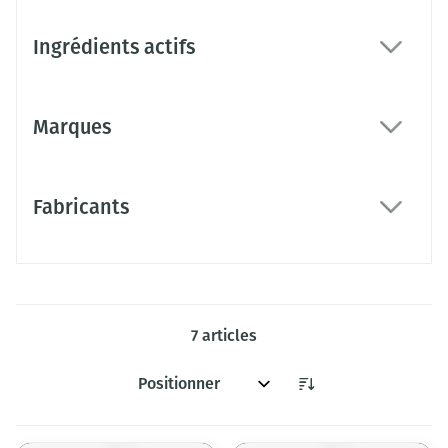
Ingrédients actifs
filter
Marques
filter
Fabricants
filter
7
articles
Trier par: