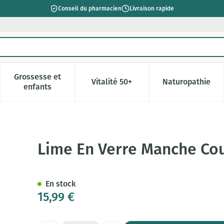
Conseil du pharmacien
Livraison rapide
Grossesse et
Vitalité 50+
Naturopathie
catégorie Beauté, soins et hygiène
e sous-menu pour la catégorie Régime, alimentation & vitamin
Afficher le sous-menu pour la catégorie Grossesse 
Afficher le sous-menu pour la c
Afficher l
enfants
ur
Lime En Verre Manche Co
En stock
15,99 €