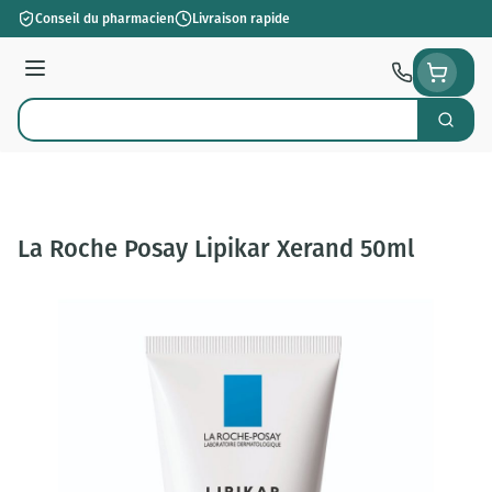
Aller au contenu
Conseil du pharmacien
Livraison rapide
Menu
Cherch
Rechercher
La Roche Posay Lipikar Xerand 50ml