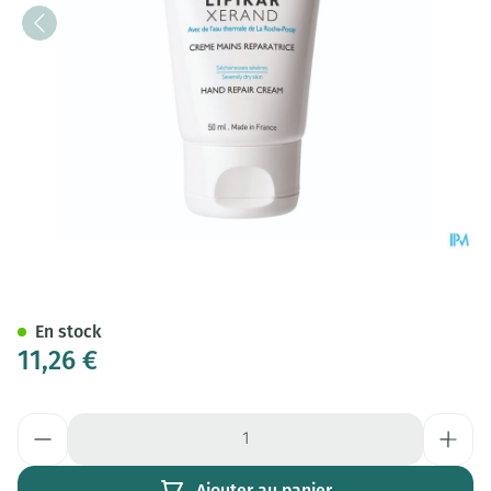
La Roche Posay Lipikar Xeran
En stock
11,26 €
Quantité
Ajouter au panier