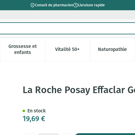
Conseil du pharmacien
Livraison rapide
Grossesse et
Vitalité 50+
Naturopathie
catégorie Beauté, soins et hygiène
e sous-menu pour la catégorie Régime, alimentation & vitamin
Afficher le sous-menu pour la catégorie Grossesse 
Afficher le sous-menu pour la c
Afficher l
enfants
Moussant Purifiant 200ml
La Roche Posay Effaclar G
En stock
19,69 €