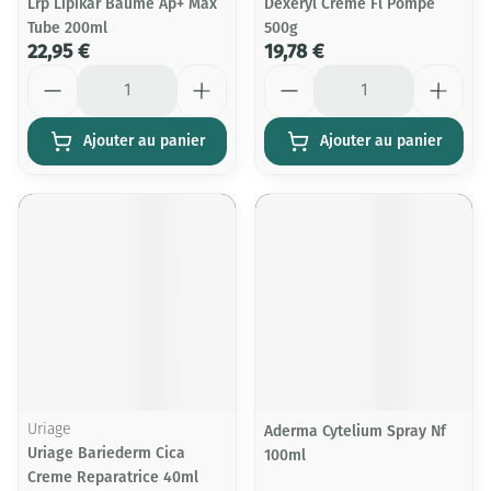
Lrp Lipikar Baume Ap+ Max
Dexeryl Creme Fl Pompe
Tube 200ml
500g
22,95 €
19,78 €
Quantité
Quantité
Ajouter au panier
Ajouter au panier
Uriage
Aderma Cytelium Spray Nf
Uriage Bariederm Cica
100ml
Creme Reparatrice 40ml