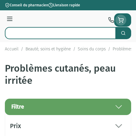
Aller au contenu
Conseil du pharmacien
Livraison rapide
Menu
Cherch
Rechercher
Accueil
/
Beauté, soins et hygiène
/
Soins du corps
/
Problèmes cu
Problèmes cutanés, peau
irritée
Filtre
Passer à la liste des produits
Prix
filter