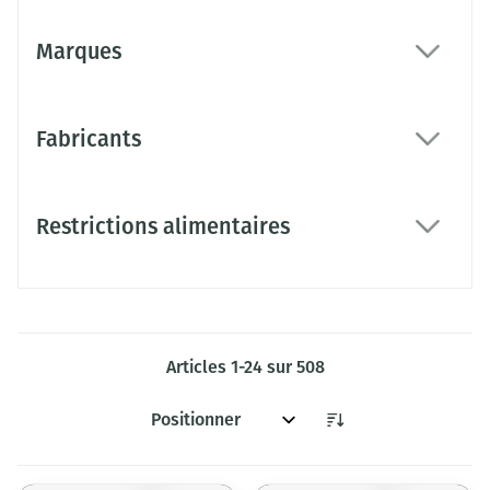
Marques
filter
Fabricants
filter
Restrictions alimentaires
filter
Articles
1
-
24
sur
508
Trier par: