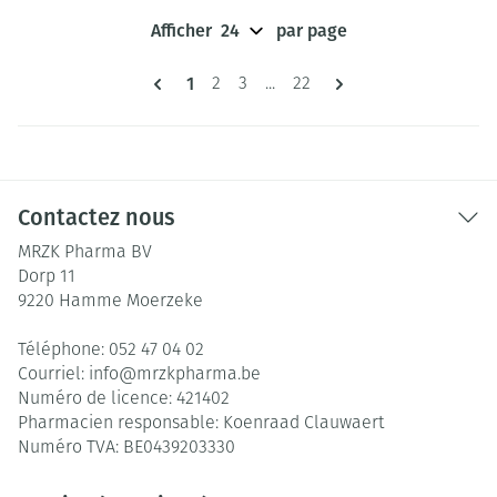
Afficher
par page
Pages
Vous lisez actuellement la page
1
Page
Page
Page
2
3
...
22
Contactez nous
MRZK Pharma BV
Dorp 11
9220
Hamme Moerzeke
Téléphone:
052 47 04 02
Courriel:
info@
mrzkpharma.be
Numéro de licence:
421402
Pharmacien responsable:
Koenraad Clauwaert
Numéro TVA:
BE0439203330