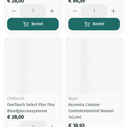
€ 28,00
€ 84,59
Aantal
Aantal
Bestel
Bestel
Onetouch
Bayer
OneTouch Select Plus Flex
Ascensia Contour
Bloedglucosesysteem
Controlevloeistof Normal
€ 28,00
1x2,5ml
Aantal
€ 18,93