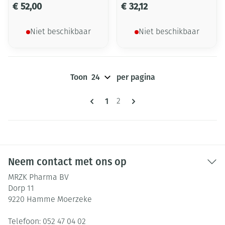
€ 52,00
€ 32,12
Niet beschikbaar
Niet beschikbaar
Toon
per pagina
Pagina's
U lees momenteel pagina
1
Pagina
2
Neem contact met ons op
MRZK Pharma BV
Dorp 11
9220
Hamme Moerzeke
Telefoon:
052 47 04 02