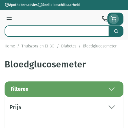
Ga naar de inhoud
Apothekersadvies
Snelle beschikbaarheid
Menu
Zoek
Product, merk, categorie...
Home
/
Thuiszorg en EHBO
/
Diabetes
/
Bloedglucosemeter
Bloedglucosemeter
Filteren
Doorgaan naar productlijst
Prijs
filter