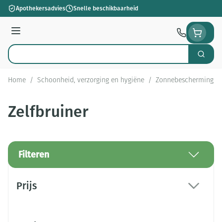
Ga naar de inhoud
Apothekersadvies
Snelle beschikbaarheid
Menu
Zoek
Product, merk, categorie...
Home
/
Schoonheid, verzorging en hygiëne
/
Zonnebescherming
/
Zelfbruiner
Filteren
Doorgaan naar productlijst
Prijs
filter