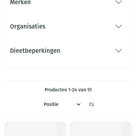
Merken
filter
Organisaties
filter
Dieetbeperkingen
filter
Producten
1
-
24
van
51
Sorteer op: