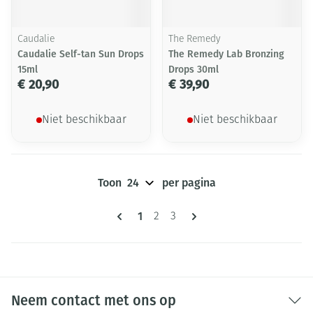
Caudalie
The Remedy
Caudalie Self-tan Sun Drops
The Remedy Lab Bronzing
15ml
Drops 30ml
€ 20,90
€ 39,90
Niet beschikbaar
Niet beschikbaar
Toon
per pagina
Pagina's
U lees momenteel pagina
1
Pagina
Pagina
2
3
Neem contact met ons op