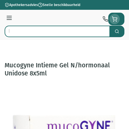
Ga naar de inhoud
Apothekersadvies
Snelle beschikbaarheid
Menu
Zoek
Product, merk, categorie...
Mucogyne Intieme Gel N/hormonaal
Unidose 8x5ml