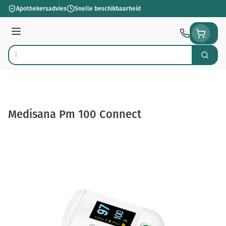
Ga naar de inhoud
Apothekersadvies
Snelle beschikbaarheid
Menu
Zoek
Product, merk, categorie...
Medisana Pm 100 Connect